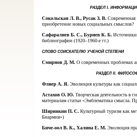
РАЗДЕЛ
I
. ИНФОРМАЦ
Сокольская Л. В., Русак З. В.
Современная 
приобретение новых социальных смыслов?
Сафаралиев Б. С., Буриев К. Б.
Источники 
библиографии (1920–1960-е гг.)
СЛОВО СОИСКАТЕЛЮ УЧЕНОЙ СТЕПЕНИ
Смирнов Д. М.
О современных проблемах а
РАЗДЕЛ
II
. ФИЛОСО
Флиер А. Я.
Эволюция культуры как социал
Астахов О. Ю.
Творческая деятельность в г
материалам статьи «Эмблематика смысла. П
Ширинкин П. С.
Культурный туризм как ме
Биармия»)
Биче-оол В. К., Халина Е. М.
Эволюция пра