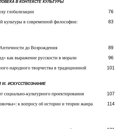
ОВЕКА В КОНТЕКСТЕ КУЛЬТУРЫ
оху глобализации
76
й культуры в современной философии:
83
 Античности до Возрождения
89
ыд» как выражение русскости в морали
96
ного народного творчества в традиционной
101
Л
III
. ИСКУССТВОЗНАНИЕ
нт социально-культурного проектирования
107
очка»: к вопросу об истории и теории жанра
114