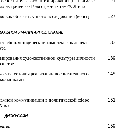
р исполнительского интонирования (на примере
121
ois
из третьего «Года странствий» Ф. Листа
о как объект научного исследования (конец
127
ЦИАЛЬНО-ГУМАНИТАРНОЕ ЗНАНИЕ
учебно-методический комплекс как аспект
133
уза
мирования художественной культуры личности
139
ранстве
ческие условия реализации воспитательного
145
школьниками
ламной коммуникации в политической сфере
151
X
в.)
ДИСКУССИИ
159
отеки