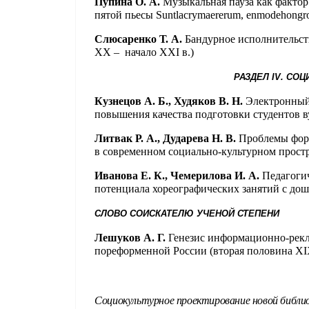
Пупина О. А.
Музыкальная пауза как факто
пятой пьесы
Sunt
lacrymae
rerum
,
en
mode
hongr
Слюсаренко Т. А.
Бандурное исполнительств
XX
– начало
XXI
в.)
РАЗДЕЛ
IV
. СО
Кузнецов А. Б., Худяков В. Н.
Электронный 
повышения качества подготовки студентов в
Литвак Р. А., Дударева Н. В.
Проблемы фор
в современном социально-культурном прост
Иванова Е. К., Чемерилова И. А.
Педагоги
потенциала хореографических занятий с до
СЛОВО СОИСКАТЕЛЮ УЧЕНОЙ СТЕПЕНИ
Лешуков А. Г.
Генезис информационно-рек
пореформенной России (вторая половина
XI
Социокультурное проектирование новой библи