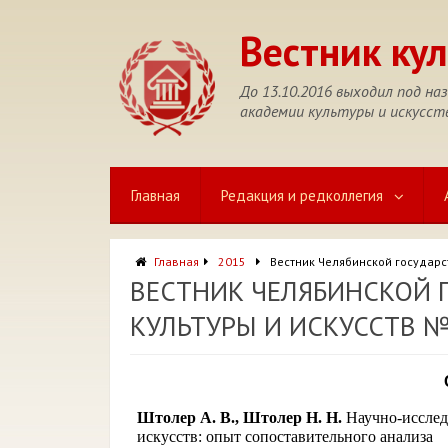
Перейти
к
Вестник кул
содержимому
До 13.10.2016 выходил под н
академии культуры и искусст
Главная
Редакция и редколлегия
Главная
2015
Вестник Челябинской государс
ВЕСТНИК ЧЕЛЯБИНСКОЙ 
КУЛЬТУРЫ И ИСКУССТВ №1
Штолер А. В., Штолер Н. Н.
Научно-исслед
искусств: опыт сопоставительного анализа