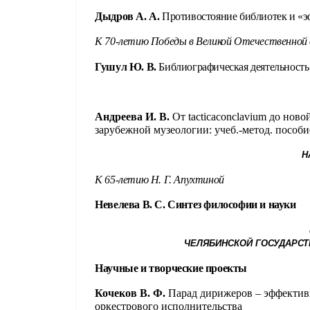
Дыдров А. А.
Противостояние библиотек и «э
К 70-летию Победы в Великой Отечественной 
Гушул Ю. В.
Библиографическая деятельность
Андреева И. В.
От
tactica
conclavium
до новой
зарубежной музеологии: учеб.-метод. пособие
Н
К 65-летию Н. Г. Апухтиной
Невелева В. С. Синтез философии и науки
ЧЕЛЯБИНСКОЙ ГОСУДАРСТ
Научные и творческие проекты
Кочеков В. Ф.
Парад дирижеров – эффектив
оркестрового исполнительства